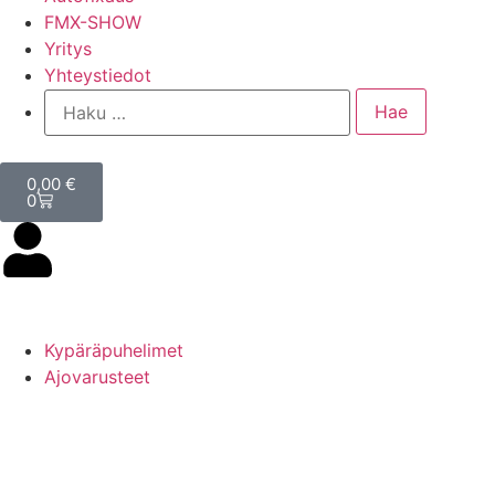
FMX-SHOW
Yritys
Yhteystiedot
0,00
€
0
Kypäräpuhelimet
Ajovarusteet