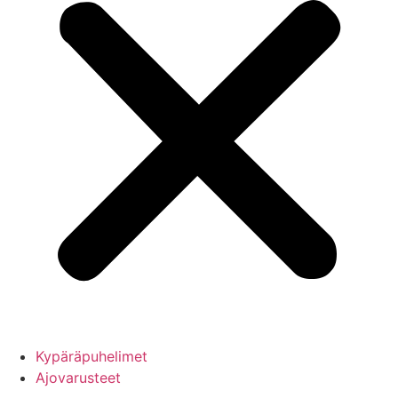
Kypäräpuhelimet
Ajovarusteet