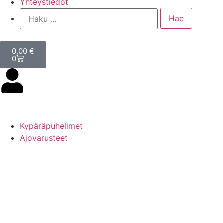
Yhteystiedot
0,00
€
0
Kypäräpuhelimet
Ajovarusteet