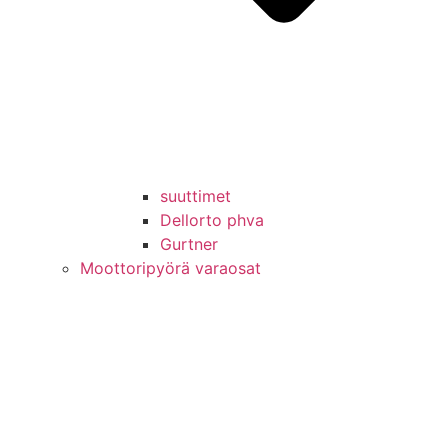
suuttimet
Dellorto phva
Gurtner
Moottoripyörä varaosat