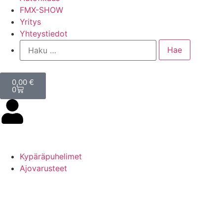
FMX-SHOW
Yritys
Yhteystiedot
0,00
€
0
Kypäräpuhelimet
Ajovarusteet