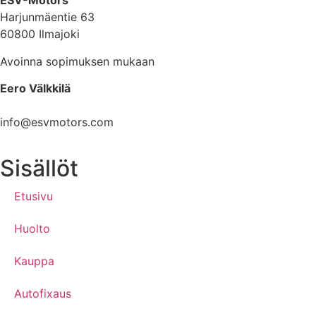
ESV-Motors
Harjunmäentie 63
60800 Ilmajoki
Avoinna sopimuksen mukaan
Eero Välkkilä
040 960 6621
info@esvmotors.com
Sisällöt
Etusivu
Huolto
Kauppa
Autofixaus