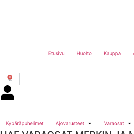
Etusivu
Huolto
Kauppa
0
Kypäräpuhelimet
Ajovarusteet
Varaosat