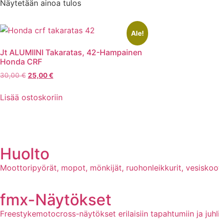
Näytetään ainoa tulos
Ale!
Jt ALUMIINI Takaratas, 42-Hampainen
Honda CRF
30,00
€
25,00
€
Lisää ostoskoriin
Huolto
Moottoripyörät, mopot, mönkijät, ruohonleikkurit, vesiskoot
fmx-Näytökset
Freestykemotocross-näytökset erilaisiin tapahtumiin ja ju